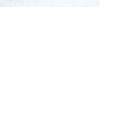
Förderverein Ökumenisches Institut Luzern,
c/o Ökumenisches Institut Luzern,
Frohburgstrasse 3, 6002 Luzern,
Kontakt/E-
Mail